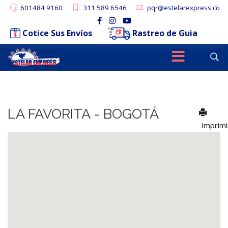
601484 9160
311 589 6546
pqr@estelarexpress.co
Cotice Sus Envíos
Rastreo de Guia
LA FAVORITA - BOGOTÁ
Imprim