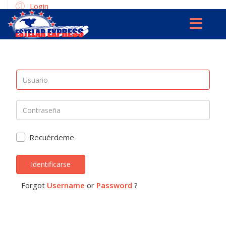
Login
Recuérdeme
Identificarse
Forgot
Username
or
Password
?