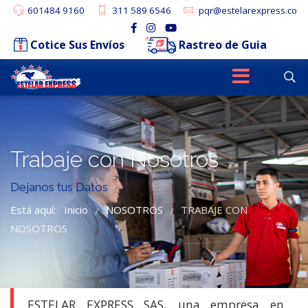
601484 9160
311 589 6546
pqr@estelarexpress.co
Cotice Sus Envíos
Rastreo de Guia
Trabaje con Nosotros
Dejanos tus Datos
Está aquí:
Inicio
NOSOTROS
TRABAJE CON
/
/
NOSOTROS
ESTELAR EXPRESS SAS, una empresa en